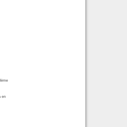
 3ème
a en