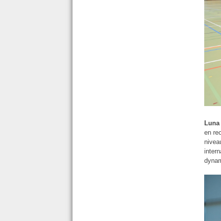
Luna
en re
nivea
inter
dynam