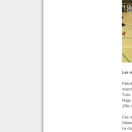
Les m
Félic
march
Trois
Hugo 
1/8e d
Ces m
Valai
Le cl