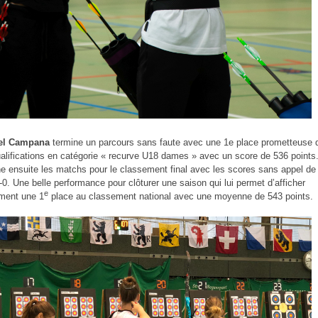
el Campana
termine un parcours sans faute avec une 1e place prometteuse 
ualifications en catégorie « recurve U18 dames » avec un score de 536 points.
e ensuite les matchs pour le classement final avec les scores sans appel de 
6-0. Une belle performance pour clôturer une saison qui lui permet d’afficher
e
ment une 1
place au classement national avec une moyenne de 543 points.