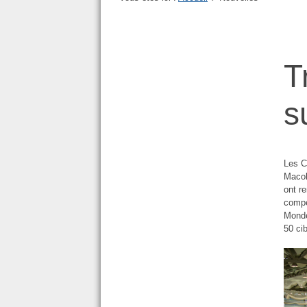
T
s
Les C
Macol
ont r
compé
Monde
50 ci