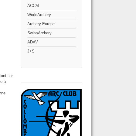
ACCM
WorldArchery
Archery Europe
SwissArchery
ADAV
J+S
ant l’or
se à
onne