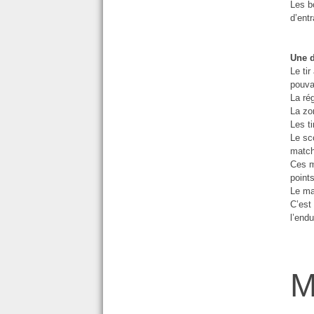
Les b
d’ent
Une d
Le ti
pouva
La rég
La zo
Les t
Le sc
match
Ces m
points
Le ma
C’est
l’end
M