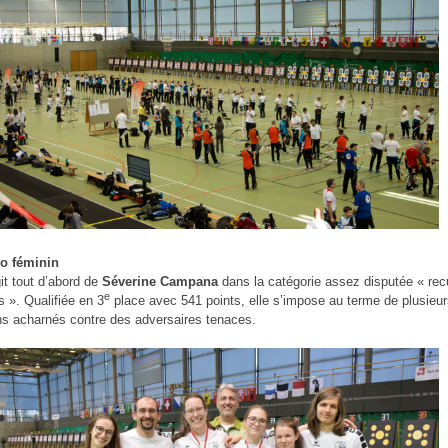
io féminin
git tout d’abord de
Séverine Campana
dans la catégorie assez disputée « rec
e
 ». Qualifiée en 3
place avec 541 points, elle s’impose au terme de plusieu
s acharnés contre des adversaires tenaces.