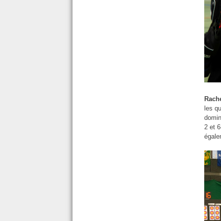
Rach
les q
domin
2 et 
égale