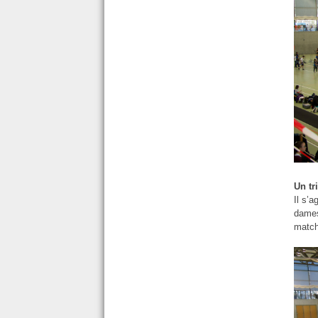
Un tr
Il s’a
dames
match