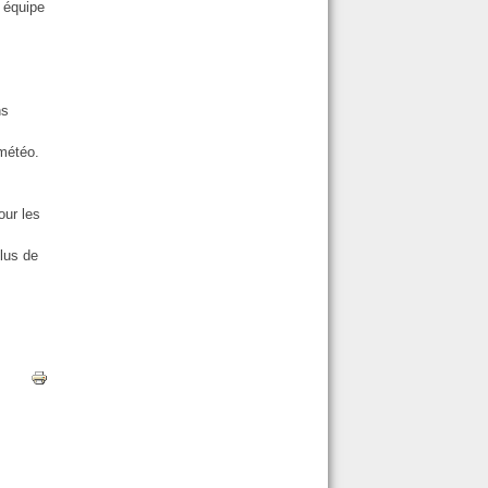
 équipe
ns
 météo.
our les
lus de