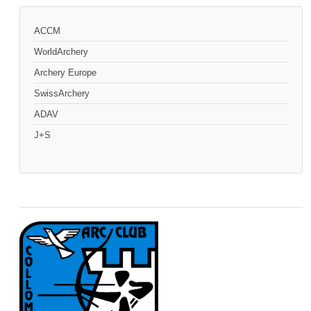
ACCM
WorldArchery
Archery Europe
SwissArchery
ADAV
J+S