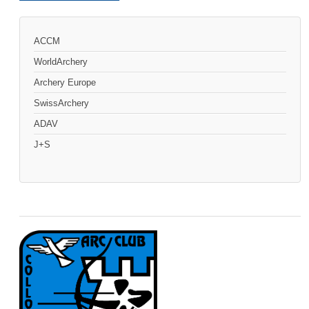
ACCM
WorldArchery
Archery Europe
SwissArchery
ADAV
J+S