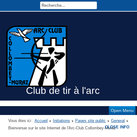
Club de tir à l'arc
Open Menu
Vous êtes ici :
Accueil
Initiations
Pages site public
General
CLOSE INFO
Bienvenue sur le site Internet de l'Arc-Club Collombey-Muraz