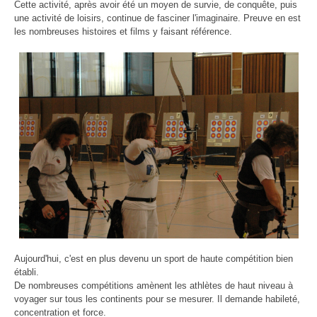
Cette activité, après avoir été un moyen de survie, de conquête, puis
une activité de loisirs, continue de fasciner l'imaginaire. Preuve en est
les nombreuses histoires et films y faisant référence.
Aujourd'hui, c'est en plus devenu un sport de haute compétition bien
établi.
De nombreuses compétitions amènent les athlètes de haut niveau à
voyager sur tous les continents pour se mesurer. Il demande habileté,
concentration et force.