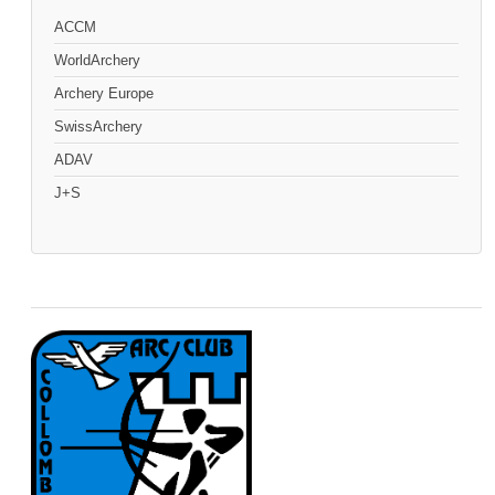
ACCM
WorldArchery
Archery Europe
SwissArchery
ADAV
J+S