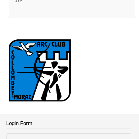
J+S
Login Form