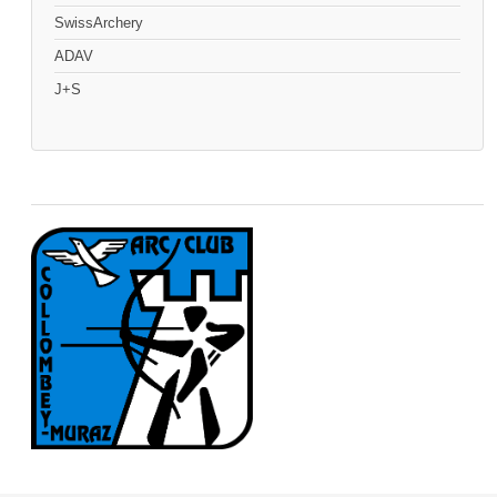
SwissArchery
ADAV
J+S