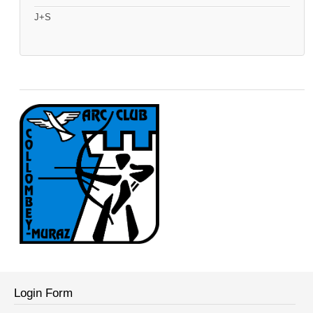
J+S
Login Form