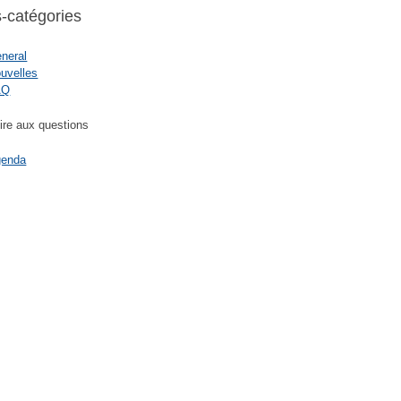
-catégories
neral
uvelles
AQ
ire aux questions
genda