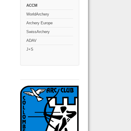
ACCM
WorldArchery
Archery Europe
SwissArchery
ADAV
J+S