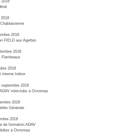
i 2018
déral
n 2018
Chablaisienne
tembre 2018
tion FIELD aux Agettes
ptembre 2018
x Flambeaux
obre 2018
i interne Indoor
3 septembre 2018
ADAV interclubs à Ovronnaz
vembre 2018
blée Générale
embre 2018
e de formation ADAV
dultes à Ovronnaz