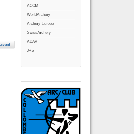
ACCM
WorldArchery
Archery Europe
SwissArchery
ADAV
uivant
J+S