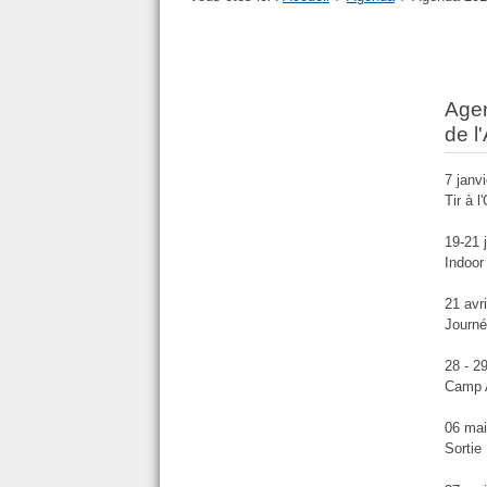
Age
de 
7 janv
Tir à l
19-21 
Indoo
21 avr
Journé
28 - 2
Camp 
06 mai
Sortie