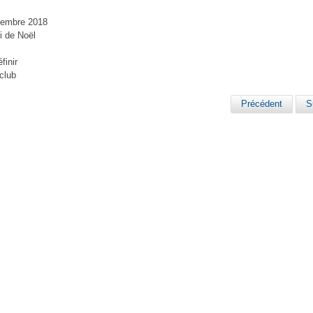
cembre 2018
i de Noël
finir
 club
Précédent
S