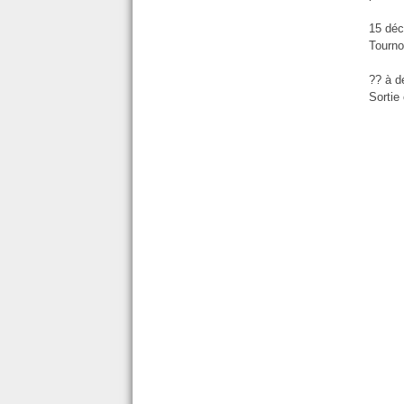
15 dé
Tourno
?? à dé
Sortie