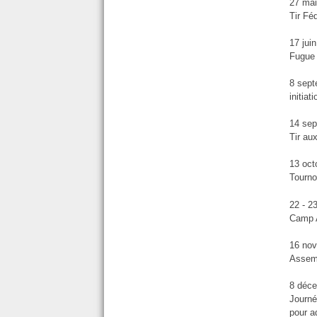
27 ma
Tir Fé
17 jui
Fugue 
8 sep
initia
14 se
Tir au
13 oct
Tourno
22 - 2
Camp 
16 no
Assem
8 déc
Journé
pour a