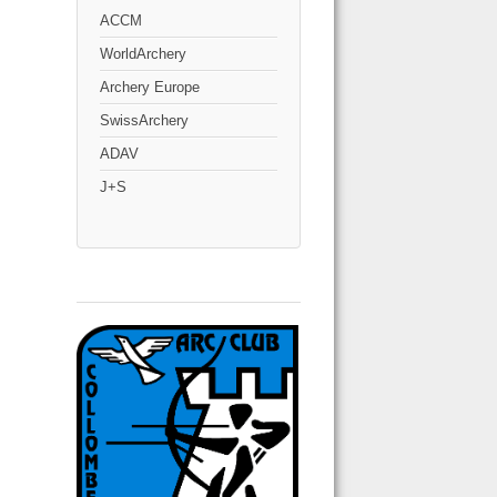
ACCM
WorldArchery
Archery Europe
SwissArchery
ADAV
J+S