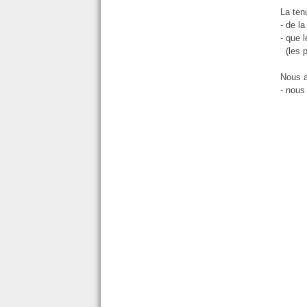
La ten
- de l
- que 
(les p
Nous a
- nous