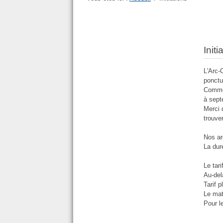
Initi
L'Arc-
ponctu
Comme n
à sept
Merci 
trouve
Nos ar
La dur
Le tar
Au-del
Tarif p
Le mat
Pour l