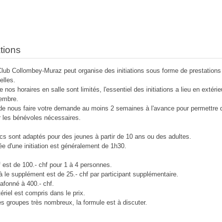
ations
Club Collombey-Muraz peut organise des initiations sous forme de prestations
elles.
os horaires en salle sont limités, l'essentiel des initiations a lieu en extérieu
embre.
de nous faire votre demande au moins 2 semaines à l'avance pour permettre 
r les bénévoles nécessaires.
cs sont adaptés pour des jeunes à partir de 10 ans ou des adultes.
ée d'une initiation est généralement de 1h30.
if est de 100.- chf pour 1 à 4 personnes.
à le supplément est de 25.- chf par participant supplémentaire.
lafonné à 400.- chf.
ériel est compris dans le prix.
es groupes très nombreux, la formule est à discuter.