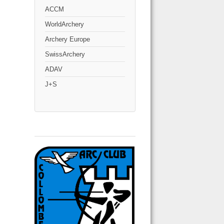
ACCM
WorldArchery
Archery Europe
SwissArchery
ADAV
J+S