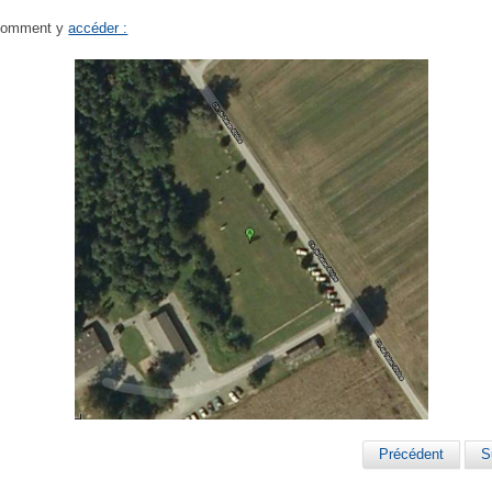
 comment y
accéder :
Précédent
S